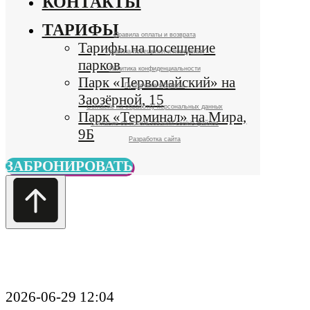
Заозёрной, 15
Парк «Терминал» на Мира,
9Б
Правила оплаты и возврата
ЗАБРОНИРОВАТЬ
Правила посещения и поведения
Политика конфиденциальности
Публичная офферта
Согласие на обработку персональных данных
Согласие об использовании cookie-файлов
Разработка сайта
2026-06-29 12:04
ДвижОК в деле: игры
и детский смех на Дне
молодежи
В минувшую субботу Омск отметил День
молодежи, главной площадкой которого
традиционно стал «Пешеходный Любинский».