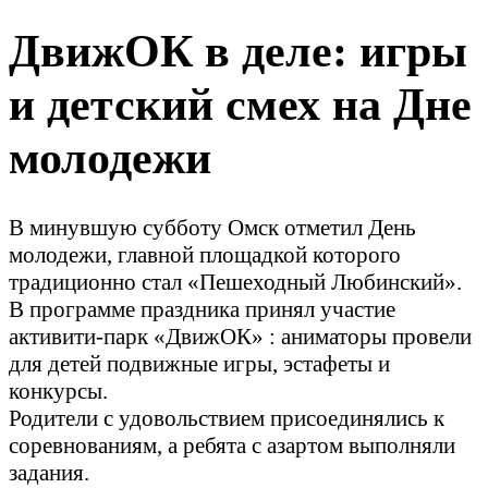
В программе праздника принял участие
активити-парк «ДвижОК» : аниматоры провели
для детей подвижные игры, эстафеты и
конкурсы.
Родители с удовольствием присоединялись к
соревнованиям, а ребята с азартом выполняли
задания.
Активити парк «ДвижОК» в очередной раз
доказал, что активный отдых - важная часть
семейного праздника, и подарил юным омичам
море положительных эмоций.
Забронируйте дату на лучший выпускной для вашего
ребёнка
Оставьте свой номер телефона, наши менеджеры
свяжутся с Вами и помогут решить все вопросы
Я подтверждаю, что ознакомлен(а) с
Согласием
на обработку персональных данных
и
Политикой
конфиденциальности
, и выражаю своё согласие
на обработку моих персональных данных
в соответствии с указанными документами