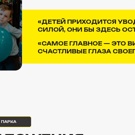
А
ЛОЖЕНИЯ
осфера праздника.
гласований
ДВИЖШОУ
:
БЛЕСК ДИСКОТЕКА
ная комната
на
3 ЧАСА
РАДУЖНЫЙ БУМ
ОУ или ДвижМАСТЕР
ШОУ ПУЗЫРЕЙ
ШОУ НАЩУПАЙ
ут)
ШОУ ИНТУИЦИЯ
на аттракцион
НИТРО БАР
ическая капсула»