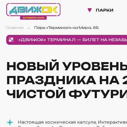
ПАРКИ
НОВ
Главная
Парк «Терминал» на Мира, 9Б
→
«ДВИЖОК» ТЕРМИНАЛ — БИЛЕТ НА НЕЗАБЫВЕМ
НОВЫЙ УРОВЕНЬ
ПРАЗДНИКА НА 20
ЧИСТОЙ ФУТУРИС
Настоящая космическая капсула, Интерактивная бат
Вулкан, Зиплайн, Велоавтодром, Лабиринты со све
эффектами
Семейный ресторан внутри парка