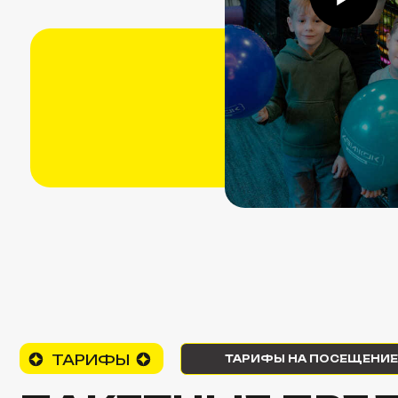
ТАРИФЫ
ТАРИФЫ НА ПОСЕЩЕНИЕ ПАРК
ПАКЕТНЫЕ ПРЕД
ДЕНЬ РОЖДЕНИЯ
Всё продумано: программа, развлечения, тайминг и атм
Итоговый бюджет без неожиданных доплат и долгих со
КАЖДЫЙ ПАКЕТ ВКЛЮЧАЕТ В СЕБЯ
Входной билет
БЕЗЛИМИТ
Банкет
ДвижШ
ДвижКВЕСТ
на 1 час:
(30 мин
Билет 
любимый герой
«Косм