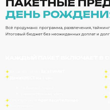
торжественная часть
Фирме
Электронные
пригласительные
В ПОД
Бесплатное
сопровождение
взрослых
Цена:
За
3 000
₽ / РЕБЁНОК
* Свыше 10 детей за 2-го аниматора доплата 2 000 ₽
АНИМАТОРЫ
ВЫБЕРИ ГЕРОЯ
, К