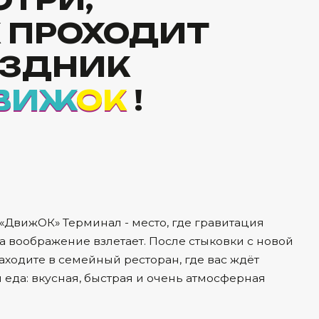
ОК
!
ОК
минал - место, где гравитация
ие взлетает. После стыковки с новой
мейный ресторан, где вас ждёт
я, быстрая и очень атмосферная