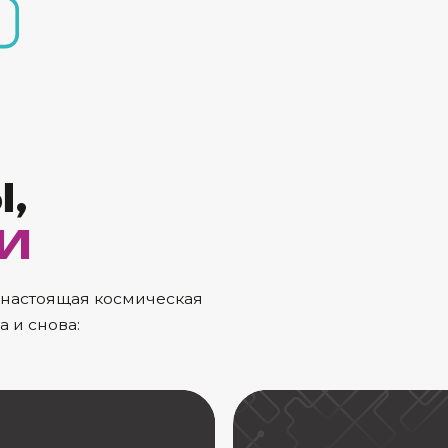
оящая космическая
ова: