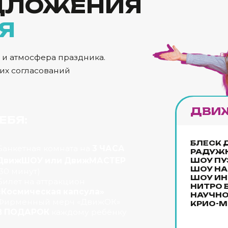
НАУЧНОЕ ШОУ
нный мерч «ДвижОК»
КРИО-МОРОЖЕНОЕ
АРОК
каждому ребёнку
бронировать дату
ДвижКВЕСТ
1 геро
ОТОРЫЙ