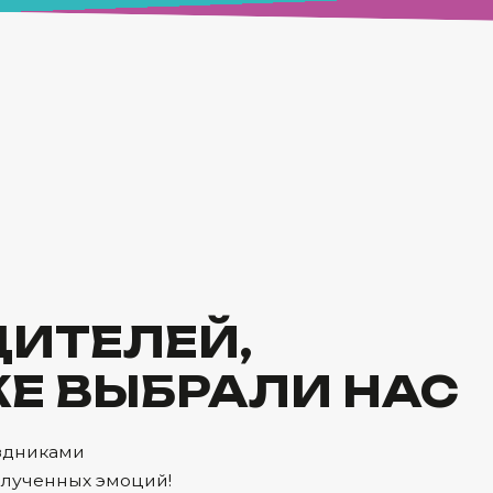
ЛЕЙ,
ЫБРАЛИ НАС
моций!
КА»