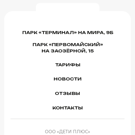
ООО «ДЕТИ ПЛЮС»
ИНН 5507294413 КПП 550701001
ОГРН 1235500010162
Ежедневно с 10:00 до 21:00
Правила оплаты и возврата
Правила посещения и поведения
Политика конфиденциальности
Публичная офферта
Согласие на обработку персональных данных
Согласие об использовании cookie-файлов
Сайт использует
Разработка сайта
Cookie-файлы для
обеспечения всех его
функций. Оставаясь на
данном сайте, вы
Хорошо
© 2026 ООО «ДЕТИ ПЛЮС». Все права защищены
принимаете
условия
Соглашения