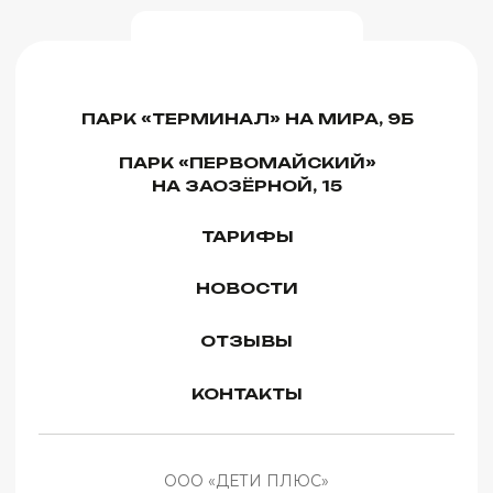
ООО «ДЕТИ ПЛЮС»
ИНН 5507294413 КПП 550701001
ОГРН 1235500010162
Ежедневно с 10:00 до 21:00
Правила оплаты и возврата
Правила посещения и поведения
Политика конфиденциальности
Публичная офферта
Согласие на обработку персональных данных
Согласие об использовании cookie-файлов
Сайт использует
Разработка сайта
Cookie-файлы для
обеспечения всех его
функций. Оставаясь на
данном сайте, вы
Хорошо
© 2026 ООО «ДЕТИ ПЛЮС». Все права защищены
принимаете
условия
Соглашения