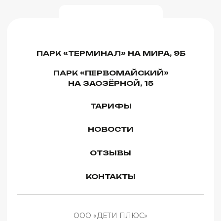
ООО «ДЕТИ ПЛЮС»
ИНН 5507294413 КПП 550701001
ОГРН 1235500010162
Ежедневно с 10:00 до 21:00
Правила оплаты и возврата
Правила посещения и поведения
Политика конфиденциальности
Публичная офферта
Согласие на обработку персональных данных
Согласие об использовании cookie-файлов
Сайт использует
Разработка сайта
Cookie-файлы для
обеспечения всех его
функций. Оставаясь на
данном сайте, вы
Хорошо
© 2026 ООО «ДЕТИ ПЛЮС». Все права защищены
принимаете
условия
Соглашения