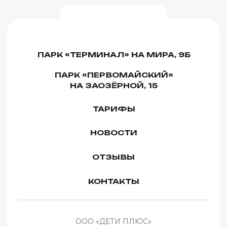
ООО «ДЕТИ ПЛЮС»
ИНН 5507294413 КПП 550701001
ОГРН 1235500010162
Ежедневно с 10:00 до 21:00
Правила оплаты и возврата
Правила посещения и поведения
Политика конфиденциальности
Публичная офферта
Согласие на обработку персональных данных
Согласие об использовании cookie-файлов
Сайт использует
Разработка сайта
Cookie-файлы для
обеспечения всех его
функций. Оставаясь на
данном сайте, вы
Хорошо
© 2026 ООО «ДЕТИ ПЛЮС». Все права защищены
принимаете
условия
Соглашения